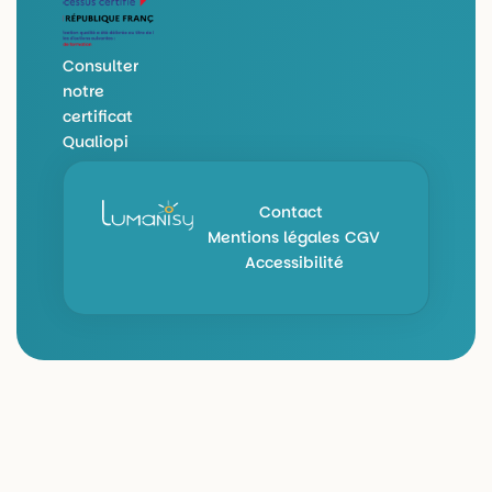
d
b
i
e
n
Consulter
notre
certificat
Qualiopi
Contact
Mentions légales
CGV
Accessibilité