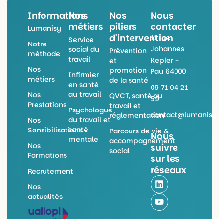
Informations
Nos
Nos
Nous
métiers
piliers
contacter
Lumanisy
d'intervention
11 rue
Service
Notre
Johannes
social du
Prévention
méthode
travail
Kepler -
et
Nos
promotion
Pau 64000
Infirmier
métiers
de la santé
en santé
09 71 04 21
au travail
Nos
QVCT, santé au
59
Prestations
travail et
Psychologue
contact@lumanisy
réglementation
du travail et
Nos
santé
Sensibilisations
Parcours de vie &
Nous
mentale
accompagnement
Nos
suivre
social
Formations
sur les
réseaux
Recrutement
L
Y
Nos
i
o
n
u
actualités
k
t
e
u