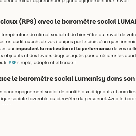
s aident à mieux appréhender psychologiquement leur travail
sociaux (RPS) avec le baromètre social LUM
température du climat social et du bien-être au travail de votre
er un audit auprès de vos équipes par le biais d’un questionnai
ques qui
impactent la motivation et la performance
de vos coll
 objectifs et des leviers diagnostiqués pour améliorer les condit
outil
RSE
simple, adapté et efficace !
ace le baromètre social Lumanisy dans son
 un accompagnement social de qualité aux dirigeants et aux dire
tique sociale favorable au bien-être du personnel. Avec le baro
 pour :
es
urs envers l’entreprise
ntent écoutés
concernant les politiques sociales et les conditions de travail d