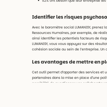
52% ont besoin que leur entreprise le
Identifier les risques psycho
Avec le baromètre social LUMANISY, prenez la 
Ressources Humaines, par exemple, de réalis
ainsi identifier les potentiels facteurs de ris
LUMANISY, vous vous appuyez sur des résultats
cohésion sociale au sein de l’entreprise. Un 
Les avantages de mettre en pl
Cet outil permet d’apporter des services et
partenaires dans la mise en place d’une poli
possibilité de questionner vos collaborateurs
Identifier l’engagement de vos équip
Identifier la confiance des collaborate
Déterminer si les collaborateurs se se
Déterminer la satisfaction des salariés 